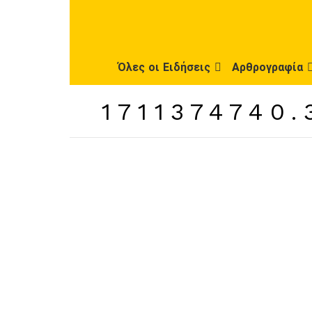
Όλες οι Ειδήσεις
Αρθρογραφία
1711374740.