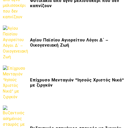
Φυτιλάκια από αγνό μελισσοκέρι που δεν
καπνίζουν
Αγίου Παϊσίου Αγιορείτου Λόγοι Δ΄ –
Οικογενειακή Ζωή
Επίχρυσο Μενταγιόν “Ιησούς Χριστός Νικά”
με ζιργκόν