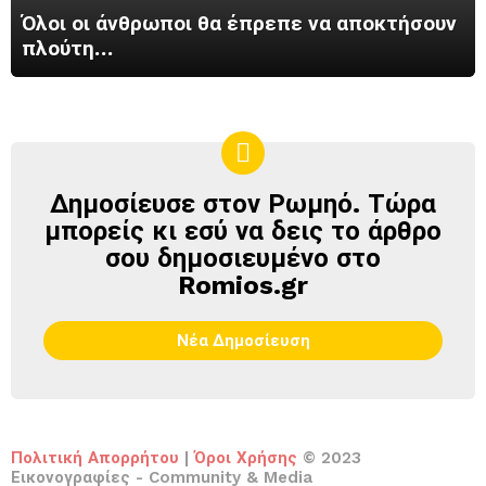
Όλοι οι άνθρωποι θα έπρεπε να αποκτήσουν
πλούτη…
Δημοσίευσε στον Ρωμηό. Τώρα
ΔΗΜΟΣΊΕΥΣΕ
ΣΤΟΝ
μπορείς κι εσύ να δεις το άρθρο
ΡΩΜΗΌ
σου δημοσιευμένο στο
Romios.gr
Νέα Δημοσίευση
Πολιτική Απορρήτου
|
Όροι Χρήσης
© 2023
Εικονογραφίες - Community & Media