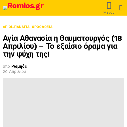
L
Μενού
ΑΓΙΟΙ-ΠΑΝΑΓΙΑ
ΟΡΘΟΔΟΞΊΑ
Αγία Αθανασία η Θαυματουργός (18
Απριλίου) – Το εξαίσιο όραμα για
την ψύχη της!
από
Ρωμηός
20 Απριλίου