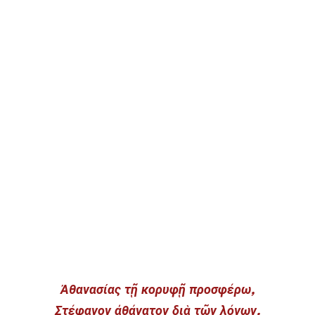
Ἀθανασίας τῇ κορυφῇ προσφέρω,
Στέφανον ἀθάνατον διὰ τῶν λόγων.