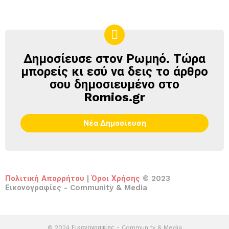
Δημοσίευσε στον Ρωμηό. Τώρα
ΔΗΜΟΣΊΕΥΣΕ
ΣΤΟΝ
μπορείς κι εσύ να δεις το άρθρο
ΡΩΜΗΌ
σου δημοσιευμένο στο
Romios.gr
Νέα Δημοσίευση
Πολιτική Απορρήτου
|
Όροι Χρήσης
© 2023
Εικονογραφίες - Community & Media
© 2024 Εικονογραφίες - Community & Media