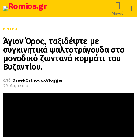
L
Μενού
ΒΊΝΤΕΟ
Άγιον Όρος, ταξιδέψτε με
συγκινητικά ψαλτοτράγουδα στο
μοναδικό ζωντανό κομμάτι του
Βυζαντίου.
από
GreekOrthodoxVlogger
28 Απριλίου