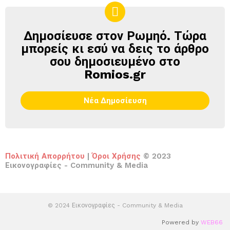
Δημοσίευσε στον Ρωμηό. Τώρα
ΔΗΜΟΣΊΕΥΣΕ
ΣΤΟΝ
μπορείς κι εσύ να δεις το άρθρο
ΡΩΜΗΌ
σου δημοσιευμένο στο
Romios.gr
Νέα Δημοσίευση
Πολιτική Απορρήτου
|
Όροι Χρήσης
© 2023
Εικονογραφίες - Community & Media
© 2024 Εικονογραφίες - Community & Media
Powered by
WEB66