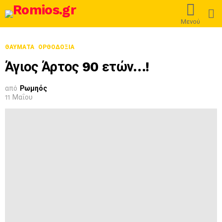
L
Μενού
ΘΑΎΜΑΤΑ
ΟΡΘΟΔΟΞΊΑ
Άγιος Άρτος 90 ετών…!
από
Ρωμηός
11 Μαΐου