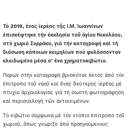
Τό 2019, ἕνας ἱερέας τῆς Ι.Μ. Ἰωαννίνων
ἐπισκέφτηκε τήν ἐκκλησία τοῦ ἁγίου Νικολάου,
στό χωριό Συρράκο, γιά τήν καταγραφή καί τή
διάσωση κάποιων κειμηλίων πού φυλάσσονταν
κλειδωμένα μέσα σ’ ἕνα χρηματοκιβώτιο.
Παρών στήν καταγραφή βρισκόταν ἐκτός ἀπό τόν
ἐπίτροπο τοῦ ναοῦ καί ἕνας δεύτερος ἱερέας μέ
πτυχίο ἀρχαιολογίας γιά τή σωστή φωτογράφηση
καί περισυλλογή τῶν ἀντικειμένων.
Τό
κιβώτιο σύμφωνα μέ τόν ντόπιο ἐπίτροπο τοῦ
χωριοῦ, ὅπως γνώριζε ἀπό προηγούμενους