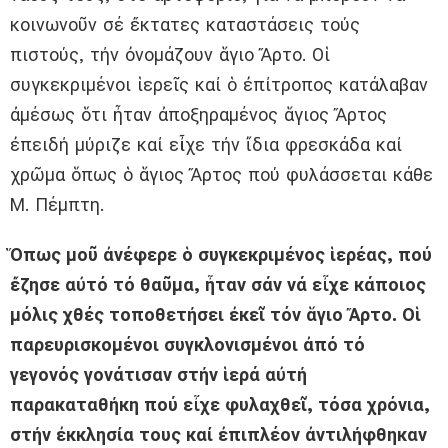
κοινωνοῦν σέ ἔκτατες καταστάσεις τούς
πιστούς, τήν ὀνομάζουν ἅγιο Ἄρτο. Οἱ
συγκεκριμένοι ἱερεῖς καί ὁ ἐπίτροπος κατάλαβαν
ἀμέσως ὅτι ἦταν ἀποξηραμένος ἅγιος Ἄρτος
ἐπειδή μύριζε καί εἶχε τήν ἴδια φρεσκάδα καί
χρῶμα ὅπως ὁ ἅγιος Ἄρτος πού φυλάσσεται κάθε
Μ. Πέμπτη.
Ὅπως μοῦ ἀνέφερε ὁ συγκεκριμένος ἱερέας, πού
ἔζησε αὐτό τό θαῦμα, ἦταν σάν νά εἶχε κάποιος
μόλις χθές τοποθετήσει ἐκεῖ τόν ἅγιο Ἄρτο. Οἱ
παρευρισκομένοι συγκλονισμένοι ἀπό τό
γεγονός γονάτισαν στήν ἱερά αὐτή
παρακαταθήκη πού εἶχε φυλαχθεῖ, τόσα χρόνια,
στήν ἐκκλησία τους καί ἐπιπλέον ἀντιλήφθηκαν