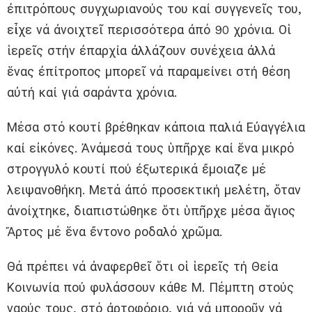
ἐπιτρόπους συγχωριανούς του καί συγγενεῖς του,
εἶχε νά ἀνοιχτεῖ περισσότερα ἀπό 90 χρόνια. Οἱ
ἱερεῖς στήν ἐπαρχία ἀλλάζουν συνέχεια ἀλλά
ἕνας ἐπίτροπος μπορεῖ νά παραμείνει στή θέση
αὐτή καί γιά σαράντα χρόνια.
Μέσα στό κουτί βρέθηκαν κάποια παλιά Εὐαγγέλια
καί εἰκόνες. Ἀνάμεσά τους ὑπῆρχε καί ἕνα μικρό
στρογγυλό κουτί πού ἐξωτερικά ἔμοιαζε μέ
λειψανοθήκη. Μετά ἀπό προσεκτική μελέτη, ὅταν
ἀνοίχτηκε, διαπιστώθηκε ὅτι ὑπῆρχε μέσα ἅγιος
Ἄρτος μέ ἕνα ἔντονο ροδαλό χρῶμα.
Θά πρέπει νά ἀναφερθεῖ ὅτι οἱ ἱερεῖς τή Θεία
Κοινωνία πού φυλάσσουν κάθε Μ. Πέμπτη στούς
ναούς τους, στό ἀρτοφόριο, γιά νά μποροῦν νά