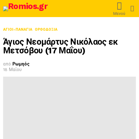
L
Μενού
ΑΓΙΟΙ-ΠΑΝΑΓΙΑ
ΟΡΘΟΔΟΞΊΑ
Άγιος Νεομάρτυς Νικόλαος εκ
Μετσόβου (17 Μαΐου)
από
Ρωμηός
18 Μαΐου