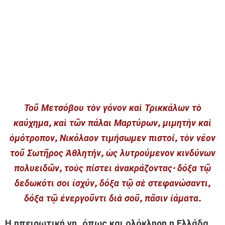
Τοῦ Μετσόβου τὸν γόνον καὶ Τρικκάλων τὸ
καύχημα, καὶ τῶν πάλαι Μαρτύρων, μιμητὴν καὶ
ὁμότροπον, Νικόλαον τιμήσωμεν πιστοί, τὸν νέον
τοῦ Σωτῆρος Ἀθλητήν, ὡς λυτρούμενον κινδύνων
πολυειδῶν, τοὺς πίστει ἀνακράζοντας· δόξα τῷ
δεδωκότι σοι ἰσχύν, δόξα τῷ σὲ στεφανώσαντι,
δόξα τῷ ἐνεργοῦντι διὰ σοῦ, πᾶσιν ἰάματα.
Η ηπειρωτική γη, όπως και ολόκληρη η Ελλάδα