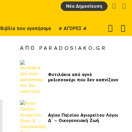
LOGIN
Α
Νέα Δημοσίευση
F
SWITCH
Βιβλία που αγαπήσαμε
# ΑΓΟΡΕΣ #
U
SKIN
ΑΠΌ PARADOSIAKO.GR
Φυτιλάκια από αγνό
μελισσοκέρι που δεν καπνίζουν
Αγίου Παϊσίου Αγιορείτου Λόγοι
Δ΄ – Οικογενειακή Ζωή