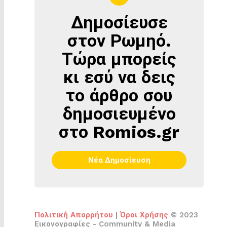
Δημοσίευσε
ΔΗΜΟΣΊΕΥΣΕ
ΣΤΟΝ
στον Ρωμηό.
ΡΩΜΗΌ
Τώρα μπορείς
κι εσύ να δεις
το άρθρο σου
δημοσιευμένο
στο Romios.gr
Νέα Δημοσίευση
Πολιτική Απορρήτου
|
Όροι Χρήσης
© 2023
Εικονογραφίες - Community & Media