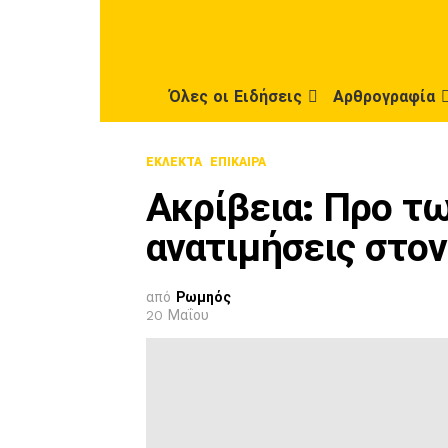
Όλες οι Ειδήσεις
Αρθρογραφία
ΕΚΛΕΚΤΆ
ΕΠΊΚΑΙΡΑ
Ακρίβεια: Προ τ
ανατιμήσεις στο
από
Ρωμηός
20 Μαΐου