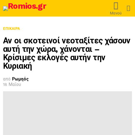
L
Μενού
ΕΠΊΚΑΙΡΑ
Αν οι σκοτεινοί νεοταξίτες χάσουν
αυτή την χώρα, χάνονται –
Κρίσιμες εκλογές αυτήν την
Κυριακή
από
Ρωμηός
18 Μαΐου