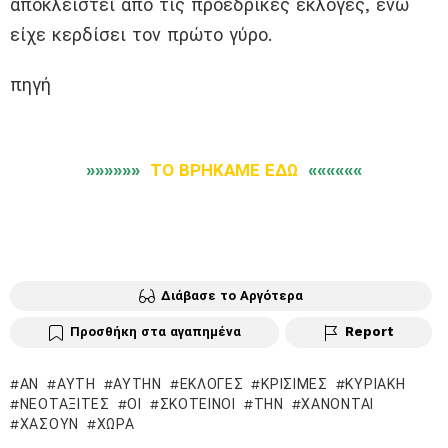
αποκλειστεί από τις προεδρικές εκλογές, ενώ
είχε κερδίσει τον πρώτο γύρο.
πηγή
»»»»»»
ΤΟ ΒΡΗΚΑΜΕ ΕΔΩ
««««««
Διάβασε το Αργότερα
Προσθήκη στα αγαπημένα
Report
ΑΝ
ΑΥΤΉ
ΑΥΤΉΝ
ΕΚΛΟΓΈΣ
ΚΡΊΣΙΜΕΣ
ΚΥΡΙΑΚΉ
ΝΕΟΤΑΞΊΤΕΣ
ΟΙ
ΣΚΟΤΕΙΝΟΊ
ΤΗΝ
ΧΆΝΟΝΤΑΙ
ΧΆΣΟΥΝ
ΧΏΡΑ