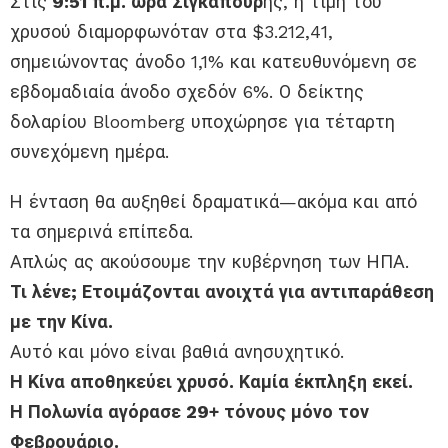
Στις
9:51 π.μ. ώρα Σιγκαπούρ
ης, η τιμή του
χρυσού διαμορφωνόταν στα $3.212,41,
σημειώνοντας άνοδο 1,1% και κατευθυνόμενη σε
εβδομαδιαία άνοδο σχεδόν 6%. Ο δείκτης
δολαρίου Bloomberg υποχώρησε για τέταρτη
συνεχόμενη ημέρα.
Η ένταση θα αυξηθεί δραματικά—ακόμα και από
τα σημερινά επίπεδα.
Απλώς ας ακούσουμε την κυβέρνηση των ΗΠΑ.
Τι λένε; Ετοιμάζονται ανοιχτά για αντιπαράθεση
με την Κίνα.
Αυτό και μόνο είναι βαθιά ανησυχητικό.
Η Κίνα αποθηκεύει χρυσό. Καμία έκπληξη εκεί.
Η Πολωνία αγόρασε 29+ τόνους μόνο τον
Φεβρουάριο.