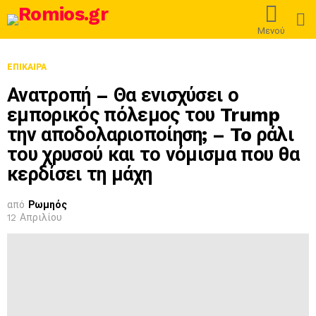
L
Μενού
ΕΠΊΚΑΙΡΑ
Ανατροπή – Θα ενισχύσει ο
εμπορικός πόλεμος του Trump
την αποδολαριοποίηση; – To ράλι
του χρυσού και το νόμισμα που θα
κερδίσει τη μάχη
από
Ρωμηός
12 Απριλίου