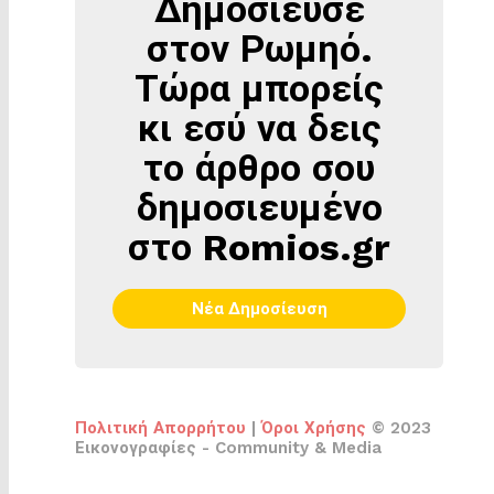
Δημοσίευσε
ΔΗΜΟΣΊΕΥΣΕ
ΣΤΟΝ
στον Ρωμηό.
ΡΩΜΗΌ
Τώρα μπορείς
κι εσύ να δεις
το άρθρο σου
δημοσιευμένο
στο Romios.gr
Νέα Δημοσίευση
Πολιτική Απορρήτου
|
Όροι Χρήσης
© 2023
Εικονογραφίες - Community & Media