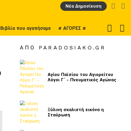
LOGIN
Α
Νέα Δημοσίευση
F
SWITCH
Βιβλία που αγαπήσαμε
# ΑΓΟΡΕΣ #
U
SKIN
ΑΠΌ PARADOSIAKO.GR
ό
Αγίου Παϊσίου του Αγιορείτου
Λόγοι Γ΄ - Πνευματικός Αγώνας
Ξύλινη σκαλιστή εικόνα η
Σταύρωση