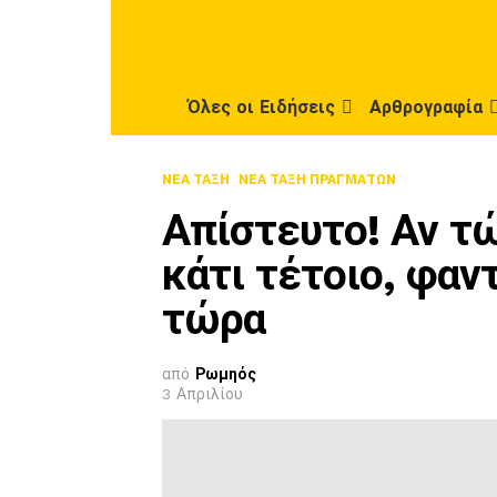
Όλες οι Ειδήσεις
Αρθρογραφία
ΝΈΑ ΤΆΞΗ
ΝΈΑ ΤΆΞΗ ΠΡΑΓΜΆΤΩΝ
Απίστευτο! Αν τ
κάτι τέτοιο, φαν
τώρα
από
Ρωμηός
3 Απριλίου