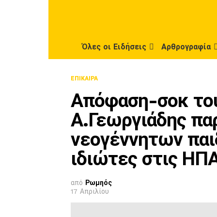
Όλες οι Ειδήσεις
Αρθρογραφία
ΕΠΊΚΑΙΡΑ
Απόφαση-σοκ του
Α.Γεωργιάδης πα
νεογέννητων παι
ιδιώτες στις ΗΠ
από
Ρωμηός
17 Απριλίου