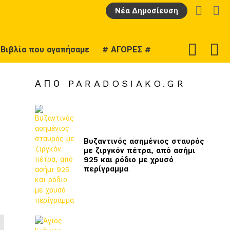
LOGIN
Α
Νέα Δημοσίευση
F
SWITCH
Βιβλία που αγαπήσαμε
# ΑΓΟΡΕΣ #
U
SKIN
ΑΠΌ PARADOSIAKO.GR
Βυζαντινός ασημένιος σταυρός
με ζιργκόν πέτρα, από ασήμι
925 και ρόδιο με χρυσό
περίγραμμα