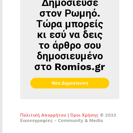
Δημοσίευσε
ΔΗΜΟΣΊΕΥΣΕ
ΣΤΟΝ
στον Ρωμηό.
ΡΩΜΗΌ
Τώρα μπορείς
κι εσύ να δεις
το άρθρο σου
δημοσιευμένο
στο Romios.gr
Νέα Δημοσίευση
Πολιτική Απορρήτου
|
Όροι Χρήσης
© 2023
Εικονογραφίες - Community & Media