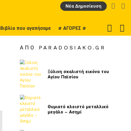
LOGIN
Α
Νέα Δημοσίευση
F
SWITCH
Βιβλία που αγαπήσαμε
# ΑΓΟΡΕΣ #
U
SKIN
ΑΠΌ PARADOSIAKO.GR
Ξύλινη σκαλιστή εικόνα του
Αγίου Παϊσίου
Θυμιατό κλειστό μεταλλικό
μεγάλο – Ασημί