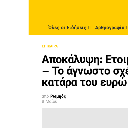
Όλες οι Ειδήσεις
Αρθρογραφία
ΕΠΊΚΑΙΡΑ
Αποκάλυψη: Ετοιμ
– Το άγνωστο σχέ
κατάρα του ευρώ
από
Ρωμηός
6 Μαΐου