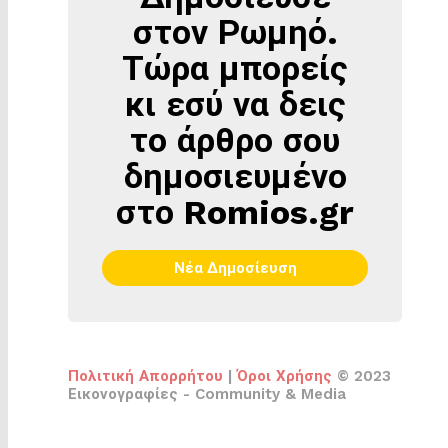
ΣΤΟΝ
στον Ρωμηό.
ΡΩΜΗΌ
Τώρα μπορείς
κι εσύ να δεις
το άρθρο σου
δημοσιευμένο
στο Romios.gr
Νέα Δημοσίευση
Πολιτική Απορρήτου
|
Όροι Χρήσης
© 2023
Εικονογραφίες - Community & Media