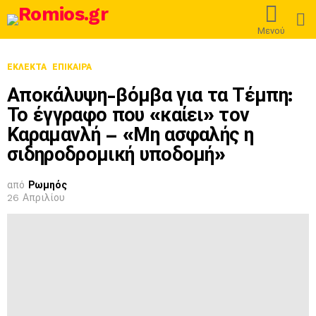
L
Μενού
ΕΚΛΕΚΤΆ
ΕΠΊΚΑΙΡΑ
Αποκάλυψη-βόμβα για τα Τέμπη:
Το έγγραφο που «καίει» τον
Καραμανλή – «Μη ασφαλής η
σιδηροδρομική υποδομή»
από
Ρωμηός
26 Απριλίου