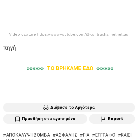
Video capture https://www.youtube.com/@kontrachannelhellas
πηγή
»»»»»»
ΤΟ ΒΡΗΚΑΜΕ ΕΔΩ
««««««
Διάβασε το Αργότερα
Προσθήκη στα αγαπημένα
Report
ΑΠΟΚΆΛΥΨΗΒΌΜΒΑ
ΑΣΦΑΛΉΣ
ΓΙΑ
ΕΓΓΡΑΦΟ
ΚΑΊΕΙ