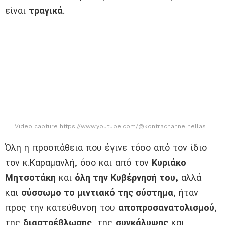
είναι
τραγικά
.
Video capture https://www.youtube.com/@kontrachannelhellas
Όλη η προσπάθεια που έγινε τόσο από τον ίδιο
τον κ.Καραμανλή, όσο και από τον
Κυριάκο
Μητσοτάκη
και
όλη την Κυβέρνησή του,
αλλά
και
σύσσωμο το μιντιακό της σύστημα
, ήταν
προς την κατεύθυνση του
αποπροσανατολισμού
,
της
διαστρέβλωσης
, της
συγκάλυψης
και