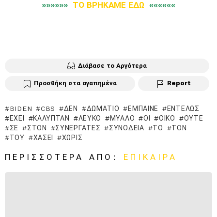
»»»»»»
ΤΟ ΒΡΗΚΑΜΕ ΕΔΩ
««««««
Διάβασε το Αργότερα
Προσθήκη στα αγαπημένα
Report
BIDEN
CBS
ΔΕΝ
ΔΩΜΆΤΙΟ
ΈΜΠΑΙΝΕ
ΕΝΤΕΛΏΣ
ΈΧΕΙ
ΚΆΛΥΠΤΑΝ
ΛΕΥΚΌ
ΜΥΑΛΌ
ΟΙ
ΟΊΚΟ
ΟΎΤΕ
ΣΕ
ΣΤΟΝ
ΣΥΝΕΡΓΆΤΕΣ
ΣΥΝΟΔΕΊΑ
ΤΟ
ΤΟΝ
ΤΟΥ
ΧΆΣΕΙ
ΧΩΡΊΣ
ΠΕΡΙΣΣΌΤΕΡΑ ΑΠΌ:
ΕΠΊΚΑΙΡΑ