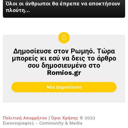
Όλοι οι άνθρωποι θα έπρεπε να αποκτήσουν
πλούτη…
Δημοσίευσε στον Ρωμηό. Τώρα
ΔΗΜΟΣΊΕΥΣΕ
ΣΤΟΝ
μπορείς κι εσύ να δεις το άρθρο
ΡΩΜΗΌ
σου δημοσιευμένο στο
Romios.gr
Νέα Δημοσίευση
Πολιτική Απορρήτου
|
Όροι Χρήσης
© 2023
Εικονογραφίες - Community & Media