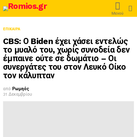
L
Μενού
ΕΠΊΚΑΙΡΑ
CBS: Ο Biden έχει χάσει εντελώς
το μυαλό του, χωρίς συνοδεία δεν
έμπαινε ούτε σε δωμάτιο – Οι
συνεργάτες του στον Λευκό Οίκο
τον κάλυπταν
από
Ρωμηός
31 Δεκεμβρίου