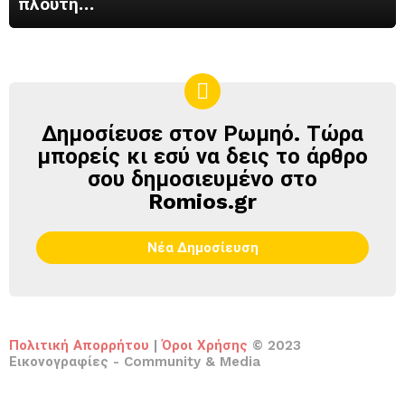
πλούτη…
Δημοσίευσε στον Ρωμηό. Τώρα
ΔΗΜΟΣΊΕΥΣΕ
ΣΤΟΝ
μπορείς κι εσύ να δεις το άρθρο
ΡΩΜΗΌ
σου δημοσιευμένο στο
Romios.gr
Νέα Δημοσίευση
Πολιτική Απορρήτου
|
Όροι Χρήσης
© 2023
Εικονογραφίες - Community & Media