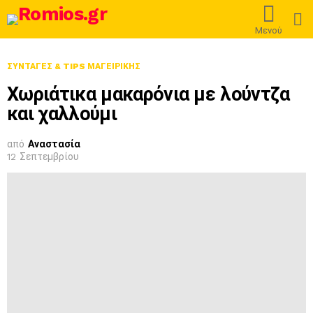
L
Μενού
ΣΥΝΤΑΓΈΣ & TIPS ΜΑΓΕΙΡΙΚΉΣ
Χωριάτικα μακαρόνια με λούντζα
και χαλλούμι
από
Αναστασία
12 Σεπτεμβρίου