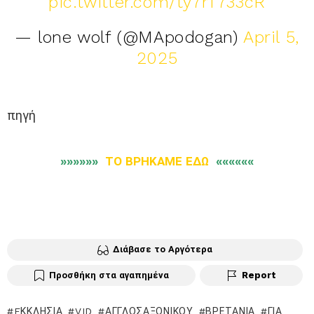
pic.twitter.com/ty7rT733cR
— lone wolf (@MApodogan)
April 5,
2025
πηγή
»»»»»»
ΤΟ ΒΡΗΚΑΜΕ ΕΔΩ
««««««
Διάβασε το Αργότερα
Προσθήκη στα αγαπημένα
Report
EΚΚΛΗΣΊΑ
VID
ΑΓΓΛΟΣΑΞΟΝΙΚΟΎ
ΒΡΕΤΑΝΊΑ
ΓΙΑ