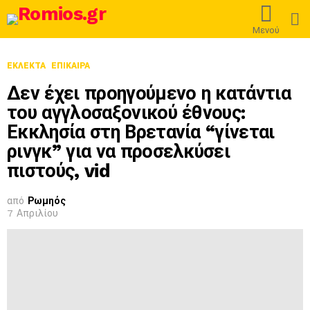
L
Μενού
ΕΚΛΕΚΤΆ
ΕΠΊΚΑΙΡΑ
Δεν έχει προηγούμενο η κατάντια
του αγγλοσαξονικού έθνους:
Εκκλησία στη Βρετανία “γίνεται
ρινγκ” για να προσελκύσει
πιστούς, vid
από
Ρωμηός
7 Απριλίου