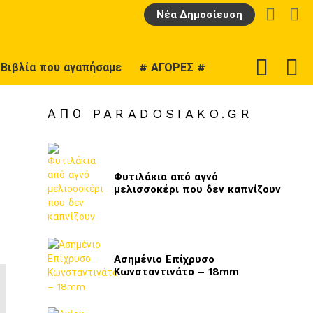
LOGIN
Α
Νέα Δημοσίευση
F
SWITCH
Βιβλία που αγαπήσαμε
# ΑΓΟΡΕΣ #
U
SKIN
ΑΠΌ PARADOSIAKO.GR
Φυτιλάκια από αγνό
μελισσοκέρι που δεν καπνίζουν
Ασημένιο Επίχρυσο
Κωνσταντινάτο – 18mm