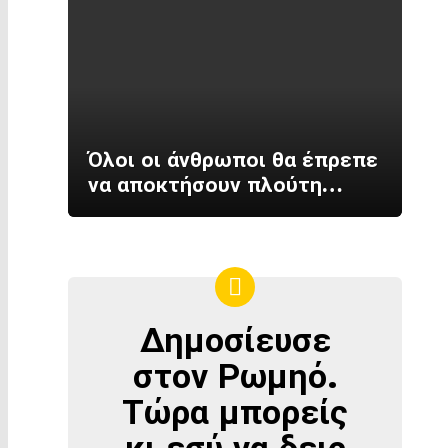
Όλοι οι άνθρωποι θα έπρεπε
να αποκτήσουν πλούτη…
Δημοσίευσε
ΔΗΜΟΣΊΕΥΣΕ
ΣΤΟΝ
στον Ρωμηό.
ΡΩΜΗΌ
Τώρα μπορείς
κι εσύ να δεις