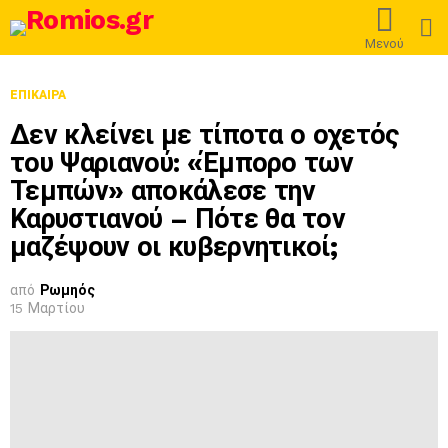
L
Μενού
ΕΠΊΚΑΙΡΑ
Δεν κλείνει με τίποτα ο οχετός
του Ψαριανού: «Έμπορο των
Τεμπών» αποκάλεσε την
Καρυστιανού – Πότε θα τον
μαζέψουν οι κυβερνητικοί;
από
Ρωμηός
15 Μαρτίου