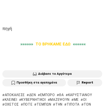
πηγή
»»»»»»
ΤΟ ΒΡΗΚΑΜΕ ΕΔΩ
««««««
Διάβασε το Αργότερα
Προσθήκη στα αγαπημένα
Report
ΑΠΟΚΆΛΕΣΕ
ΔΕΝ
ΈΜΠΟΡΟ
ΘΑ
ΚΑΡΥΣΤΙΑΝΟΎ
ΚΛΕΊΝΕΙ
ΚΥΒΕΡΝΗΤΙΚΟΊ
ΜΑΖΈΨΟΥΝ
ΜΕ
ΟΙ
ΟΧΕΤΌΣ
ΠΌΤΕ
ΤΕΜΠΏΝ
ΤΗΝ
ΤΊΠΟΤΑ
ΤΟΝ