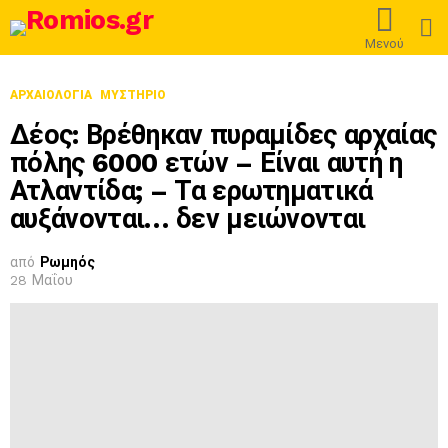
L
Μενού
ΑΡΧΑΙΟΛΟΓΊΑ
ΜΥΣΤΉΡΙΟ
Δέος: Βρέθηκαν πυραμίδες αρχαίας
πόλης 6000 ετών – Είναι αυτή η
Ατλαντίδα; – Τα ερωτηματικά
αυξάνονται… δεν μειώνονται
από
Ρωμηός
28 Μαΐου