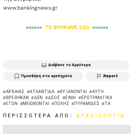
www.bankingnews.gr
»»»»»»
ΤΟ ΒΡΗΚΑΜΕ ΕΔΩ
««««««
Διάβασε το Αργότερα
Προσθήκη στα αγαπημένα
Report
ΑΡΧΑΊΑΣ
ΑΤΛΑΝΤΊΔΑ
ΑΥΞΆΝΟΝΤΑΙ
ΑΥΤΉ
ΒΡΈΘΗΚΑΝ
ΔΕΝ
ΔΈΟΣ
ΕΊΝΑΙ
ΕΡΩΤΗΜΑΤΙΚΆ
ΕΤΏΝ
ΜΕΙΏΝΟΝΤΑΙ
ΠΌΛΗΣ
ΠΥΡΑΜΊΔΕΣ
ΤΑ
ΠΕΡΙΣΣΌΤΕΡΑ ΑΠΌ:
ΑΡΧΑΙΟΛΟΓΊΑ