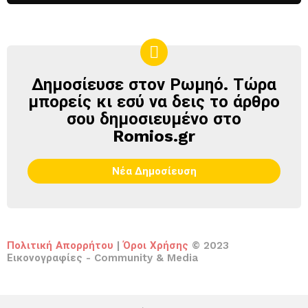
Δημοσίευσε στον Ρωμηό. Τώρα
ΔΗΜΟΣΊΕΥΣΕ
ΣΤΟΝ
μπορείς κι εσύ να δεις το άρθρο
ΡΩΜΗΌ
σου δημοσιευμένο στο
Romios.gr
Νέα Δημοσίευση
Πολιτική Απορρήτου
|
Όροι Χρήσης
© 2023
Εικονογραφίες - Community & Media