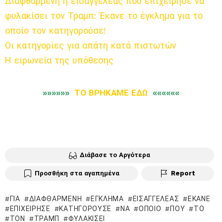
Διαφθαρμένη η εισαγγελέας που επιχείρησε να
φυλακίσει τον Τραμπ: Έκανε το έγκλημα για το
οποίο τον κατηγορούσε!
Οι κατηγορίες για απάτη κατά πιστωτών
Η ειρωνεία της υπόθεσης
»»»»»»
ΤΟ ΒΡΗΚΑΜΕ ΕΔΩ
««««««
Διάβασε το Αργότερα
Προσθήκη στα αγαπημένα
Report
ΓΙΑ
ΔΙΑΦΘΑΡΜΈΝΗ
ΈΓΚΛΗΜΑ
ΕΙΣΑΓΓΕΛΈΑΣ
ΈΚΑΝΕ
ΕΠΙΧΕΊΡΗΣΕ
ΚΑΤΗΓΟΡΟΎΣΕ
ΝΑ
ΟΠΟΊΟ
ΠΟΥ
ΤΟ
ΤΟΝ
ΤΡΑΜΠ
ΦΥΛΑΚΊΣΕΙ