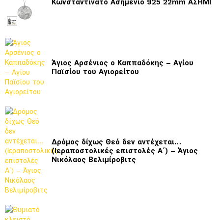
Κωνσταντινάτο Ασημένιο 925 22mm ΑΣΗΜΙ
Άγιος Αρσένιος ο Καππαδόκης – Αγίου
Παϊσίου του Αγιορείτου
Δρόμος δίχως Θεό δεν αντέχεται…
(Ιεραποστολικές επιστολές Α΄) – Άγιος
Νικόλαος Βελιμίροβιτς