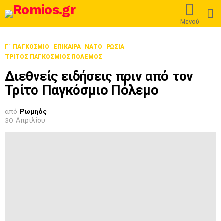
L
Μενού
Γ΄ ΠΑΓΚΌΣΜΙΟ
ΕΠΊΚΑΙΡΑ
ΝΑΤΟ
ΡΩΣΊΑ
ΤΡΊΤΟΣ ΠΑΓΚΌΣΜΙΟΣ ΠΌΛΕΜΟΣ
Διεθνείς ειδήσεις πριν από τον
Τρίτο Παγκόσμιο Πόλεμο
από
Ρωμηός
30 Απριλίου