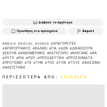
Διάβασε το Αργότερα
Προσθήκη στα αγαπημένα
Report
MEDIA
SOCIAL
VANCE
ΑΠΑΓΌΡΕΥΣΗ
ΑΡΘΡΟΓΡΆΦΟΣ
ΒΑΛΘΕΊ
ΓΙΑ
ΔΕΝ
ΔΙΚΑΙΏΣΟΥΝ
ΈΧΟΥΝ
ΚΑΘΗΜΕΡΙΝΉΣ
ΚΑΤΗΓΟΡΕΊ
ΚΡΑΤΆΝΕ
ΝΑ
ΟΎΤΕ
ΠΙΑ
ΠΟΥ
ΠΡΟΟΔΕΥΤΙΚΆ
ΠΡΟΣΧΉΜΑΤΑ
ΠΡΟΤΕΊΝΕΙ
ΤΑ
ΤΗΝ
ΤΗΣ
ΤΟΝ
ΤΟΥΣ
ΦΑΣΙΣΜΌ
ΦΑΣΙΣΤΆΚΙΑ
ΠΕΡΙΣΣΌΤΕΡΑ ΑΠΌ:
ΕΠΊΚΑΙΡΑ