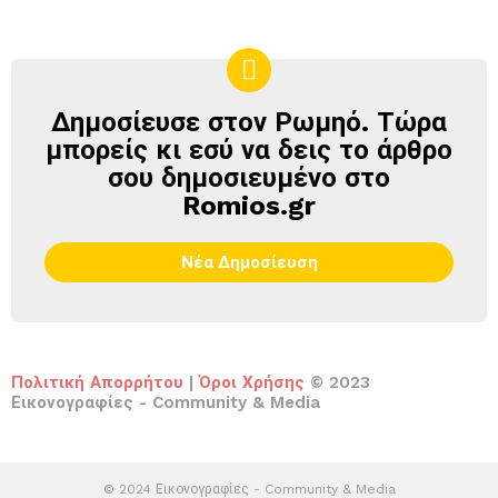
Δημοσίευσε στον Ρωμηό. Τώρα
ΔΗΜΟΣΊΕΥΣΕ
ΣΤΟΝ
μπορείς κι εσύ να δεις το άρθρο
ΡΩΜΗΌ
σου δημοσιευμένο στο
Romios.gr
Νέα Δημοσίευση
Πολιτική Απορρήτου
|
Όροι Χρήσης
© 2023
Εικονογραφίες - Community & Media
© 2024 Εικονογραφίες - Community & Media