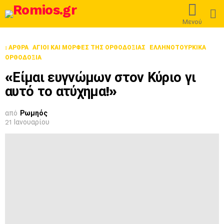
L
Μενού
: ΆΡΘΡΑ
ΆΓΙΟΙ ΚΑΙ ΜΟΡΦΈΣ ΤΗΣ ΟΡΘΟΔΟΞΊΑΣ
ΕΛΛΗΝΟΤΟΥΡΚΙΚΆ
ΟΡΘΟΔΟΞΊΑ
«Είμαι ευγνώμων στον Κύριο γι
αυτό το ατύχημα!»
από
Ρωμηός
21 Ιανουαρίου