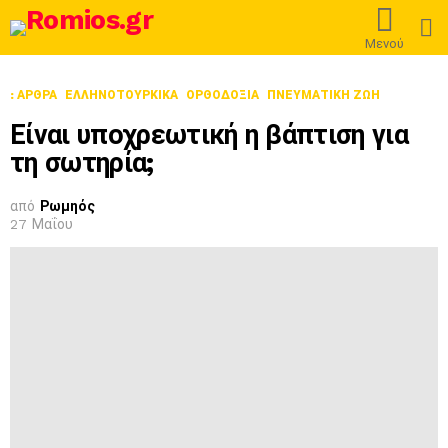
L
Μενού
: ΆΡΘΡΑ
ΕΛΛΗΝΟΤΟΥΡΚΙΚΆ
ΟΡΘΟΔΟΞΊΑ
ΠΝΕΥΜΑΤΙΚΉ ΖΩΉ
Είναι υποχρεωτική η βάπτιση για
τη σωτηρία;
από
Ρωμηός
27 Μαΐου