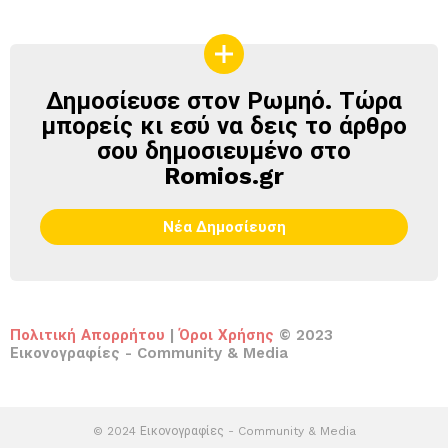
Δημοσίευσε στον Ρωμηό. Τώρα
ΔΗΜΟΣΊΕΥΣΕ
ΣΤΟΝ
μπορείς κι εσύ να δεις το άρθρο
ΡΩΜΗΌ
σου δημοσιευμένο στο
Romios.gr
Νέα Δημοσίευση
Πολιτική Απορρήτου
|
Όροι Χρήσης
© 2023
Εικονογραφίες - Community & Media
© 2024 Εικονογραφίες - Community & Media