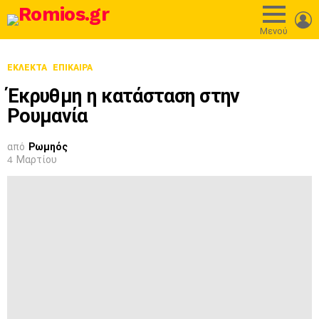
L
Μενού
ΕΚΛΕΚΤΆ
ΕΠΊΚΑΙΡΑ
Έκρυθμη η κατάσταση στην
Ρουμανία
από
Ρωμηός
4 Μαρτίου