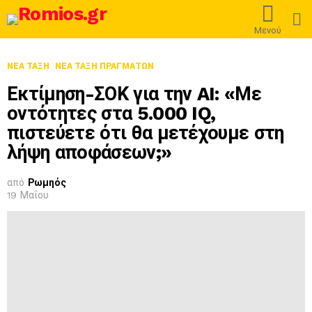
L
Μενού
ΝΈΑ ΤΆΞΗ
ΝΈΑ ΤΆΞΗ ΠΡΑΓΜΆΤΩΝ
Εκτίμηση-ΣΟΚ για την AI: «Με
οντότητες στα 5.000 IQ,
πιστεύετε ότι θα μετέχουμε στη
λήψη αποφάσεων;»
από
Ρωμηός
19 Μαΐου