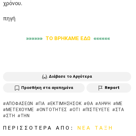
χρόνου.
πηγή
»»»»»»
ΤΟ ΒΡΗΚΑΜΕ ΕΔΩ
««««««
Διάβασε το Αργότερα
Προσθήκη στα αγαπημένα
Report
ΑΠΟΦΆΣΕΩΝ
ΓΙΑ
ΕΚΤΊΜΗΣΗΣΟΚ
ΘΑ
ΛΉΨΗ
ΜΕ
ΜΕΤΈΧΟΥΜΕ
ΟΝΤΌΤΗΤΕΣ
ΌΤΙ
ΠΙΣΤΕΎΕΤΕ
ΣΤΑ
ΣΤΗ
ΤΗΝ
ΠΕΡΙΣΣΌΤΕΡΑ ΑΠΌ:
ΝΈΑ ΤΆΞΗ