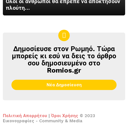
Όλοι οι άνθρωποι θα έπρεπε να αποκτήσουν
πλούτη…
Δημοσίευσε στον Ρωμηό. Τώρα
ΔΗΜΟΣΊΕΥΣΕ
ΣΤΟΝ
μπορείς κι εσύ να δεις το άρθρο
ΡΩΜΗΌ
σου δημοσιευμένο στο
Romios.gr
Νέα Δημοσίευση
Πολιτική Απορρήτου
|
Όροι Χρήσης
© 2023
Εικονογραφίες - Community & Media