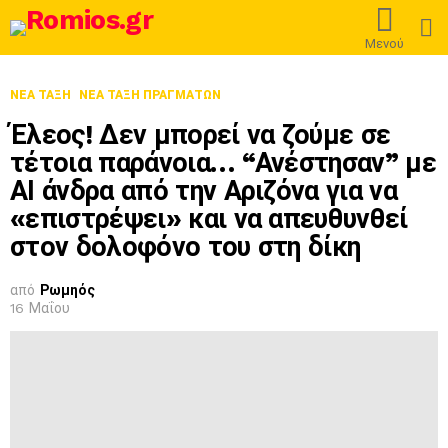
L
Μενού
ΝΈΑ ΤΆΞΗ
ΝΈΑ ΤΆΞΗ ΠΡΑΓΜΆΤΩΝ
Έλεος! Δεν μπορεί να ζούμε σε
τέτοια παράνοια… “Ανέστησαν” με
ΑΙ άνδρα από την Αριζόνα για να
«επιστρέψει» και να απευθυνθεί
στον δολοφόνο του στη δίκη
από
Ρωμηός
16 Μαΐου