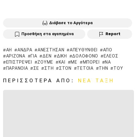
Διάβασε το Αργότερα
Προσθήκη στα αγαπημένα
Report
ΆΗ
ΆΝΔΡΑ
ΑΝΈΣΤΗΣΑΝ
ΑΠΕΥΘΥΝΘΕΊ
ΑΠΌ
ΑΡΙΖΌΝΑ
ΓΙΑ
ΔΕΝ
ΔΙΚΉ
ΔΟΛΟΦΌΝΟ
ΈΛΕΟΣ
ΕΠΙΣΤΡΈΨΕΙ
ΖΟΎΜΕ
ΚΑΙ
ΜΕ
ΜΠΟΡΕΊ
ΝΑ
ΠΑΡΆΝΟΙΑ
ΣΕ
ΣΤΗ
ΣΤΟΝ
ΤΈΤΟΙΑ
ΤΗΝ
ΤΟΥ
ΠΕΡΙΣΣΌΤΕΡΑ ΑΠΌ:
ΝΈΑ ΤΆΞΗ