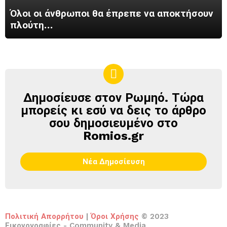
Όλοι οι άνθρωποι θα έπρεπε να αποκτήσουν
πλούτη…
Δημοσίευσε στον Ρωμηό. Τώρα
ΔΗΜΟΣΊΕΥΣΕ
ΣΤΟΝ
μπορείς κι εσύ να δεις το άρθρο
ΡΩΜΗΌ
σου δημοσιευμένο στο
Romios.gr
Νέα Δημοσίευση
Πολιτική Απορρήτου
|
Όροι Χρήσης
© 2023
Εικονογραφίες - Community & Media