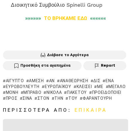
︎ Διοικητικό Συμβούλιο Spinelli Group
»»»»»»
ΤΟ ΒΡΗΚΑΜΕ ΕΔΩ
««««««
Διάβασε το Αργότερα
Προσθήκη στα αγαπημένα
Report
ΑΊΓΥΠΤΟ
ΆΜΕΣΗ
ΑΝ
ΑΝΑΘΕΏΡΗΣΗ
ΔΙΣ
ΈΝΑ
ΕΥΡΩΒΟΥΛΕΥΤΉ
ΕΥΡΩΠΑΪΚΟΎ
ΚΛΕΊΣΕΙ
ΜΕ
ΜΕΓΆΛΟ
ΜΟΝΉ
ΜΠΡΆΒΟ
ΝΙΚΌΛΑ
ΠΑΚΈΤΟΥ
ΠΡΟΕΙΔΟΠΟΙΕΊ
ΠΡΟΣ
ΣΙΝΆ
ΣΤΟΝ
ΤΗΝ
ΤΟΥ
ΦΑΡΑΝΤΟΎΡΗ
ΠΕΡΙΣΣΌΤΕΡΑ ΑΠΌ:
ΕΠΊΚΑΙΡΑ