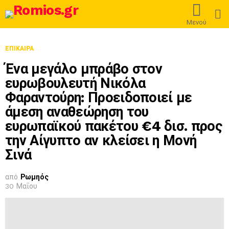
L
Μενού
ΕΠΊΚΑΙΡΑ
Ένα μεγάλο μπράβο στον
ευρωβουλευτή Νικόλα
Φαραντούρη: Προειδοποιεί με
άμεση αναθεώρηση του
ευρωπαϊκού πακέτου €4 δισ. προς
την Αίγυπτο αν κλείσει η Μονή
Σινά
από
Ρωμηός
30 Μαΐου