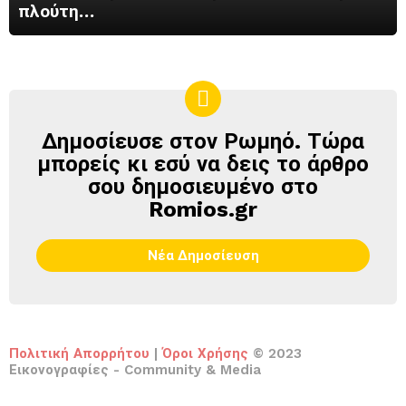
πλούτη…
Δημοσίευσε στον Ρωμηό. Τώρα
ΔΗΜΟΣΊΕΥΣΕ
ΣΤΟΝ
μπορείς κι εσύ να δεις το άρθρο
ΡΩΜΗΌ
σου δημοσιευμένο στο
Romios.gr
Νέα Δημοσίευση
Πολιτική Απορρήτου
|
Όροι Χρήσης
© 2023
Εικονογραφίες - Community & Media