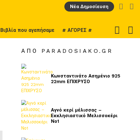
LOGIN
Α
Νέα Δημοσίευση
F
SWITCH
Βιβλία που αγαπήσαμε
# ΑΓΟΡΕΣ #
U
SKIN
ΑΠΌ PARADOSIAKO.GR
Κωνσταντινάτο Ασημένιο 925
22mm ΕΠΙΧΡΥΣΟ
Αγνό κερί μέλισσας –
Εκκλησιαστικό Μελισσοκέρι
Νο1