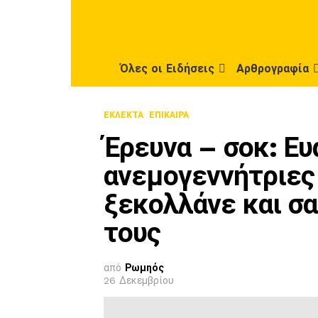
Όλες οι Ειδήσεις
Αρθρογραφία
ΕΚΛΕΚΤΆ
ΕΠΊΚΑΙΡΑ
Έρευνα – σοκ: Ε
ανεμογεννήτριες
ξεκολλάνε και σ
τους
από
Ρωμηός
26 Δεκεμβρίου