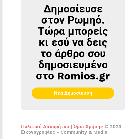
Δημοσίευσε
ΔΗΜΟΣΊΕΥΣΕ
ΣΤΟΝ
στον Ρωμηό.
ΡΩΜΗΌ
Τώρα μπορείς
κι εσύ να δεις
το άρθρο σου
δημοσιευμένο
στο Romios.gr
Νέα Δημοσίευση
Πολιτική Απορρήτου
|
Όροι Χρήσης
© 2023
Εικονογραφίες - Community & Media