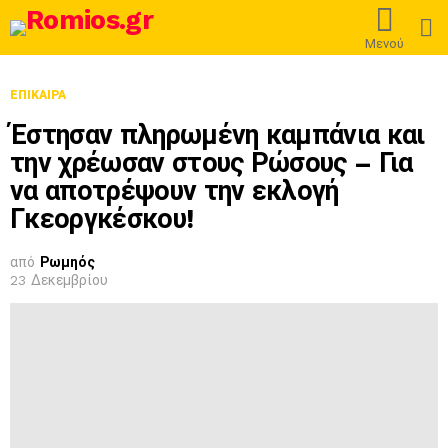
L
Μενού
ΕΠΊΚΑΙΡΑ
Έστησαν πληρωμένη καμπάνια και
την χρέωσαν στους Ρώσους – Για
να αποτρέψουν την εκλογή
Γκεοργκέσκου!
από
Ρωμηός
23 Δεκεμβρίου