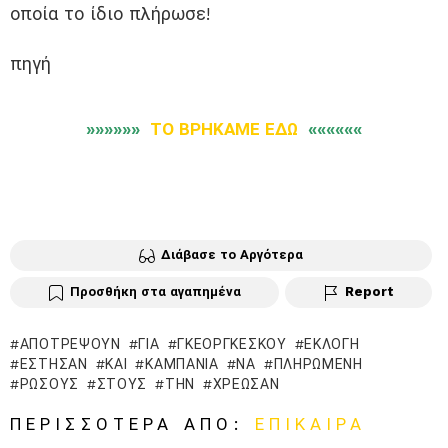
οποία το ίδιο πλήρωσε!
πηγή
»»»»»»
ΤΟ ΒΡΗΚΑΜΕ ΕΔΩ
««««««
Διάβασε το Αργότερα
Προσθήκη στα αγαπημένα
Report
ΑΠΟΤΡΈΨΟΥΝ
ΓΙΑ
ΓΚΕΟΡΓΚΈΣΚΟΥ
ΕΚΛΟΓΉ
ΈΣΤΗΣΑΝ
ΚΑΙ
ΚΑΜΠΆΝΙΑ
ΝΑ
ΠΛΗΡΩΜΕΝΗ
ΡΏΣΟΥΣ
ΣΤΟΥΣ
ΤΗΝ
ΧΡΈΩΣΑΝ
ΠΕΡΙΣΣΌΤΕΡΑ ΑΠΌ:
ΕΠΊΚΑΙΡΑ