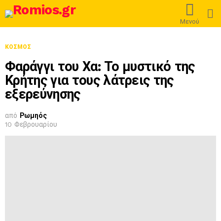
L
Μενού
ΚΌΣΜΟΣ
Φαράγγι του Χα: Το μυστικό της
Κρήτης για τους λάτρεις της
εξερεύνησης
από
Ρωμηός
10 Φεβρουαρίου