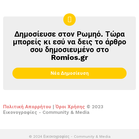
Δημοσίευσε στον Ρωμηό. Τώρα
ΔΗΜΟΣΊΕΥΣΕ
ΣΤΟΝ
μπορείς κι εσύ να δεις το άρθρο
ΡΩΜΗΌ
σου δημοσιευμένο στο
Romios.gr
Νέα Δημοσίευση
Πολιτική Απορρήτου
|
Όροι Χρήσης
© 2023
Εικονογραφίες - Community & Media
© 2024 Εικονογραφίες - Community & Media