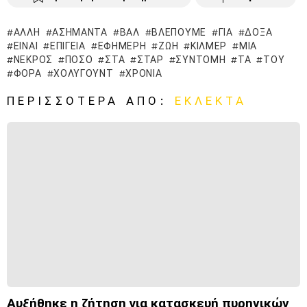
ΆΛΛΗ
ΑΣΉΜΑΝΤΑ
ΒΑΛ
ΒΛΈΠΟΥΜΕ
ΓΙΑ
ΔΌΞΑ
ΕΊΝΑΙ
ΕΠΊΓΕΙΑ
ΕΦΉΜΕΡΗ
ΖΩΉ
ΚΊΛΜΕΡ
ΜΙΑ
ΝΕΚΡΌΣ
ΠΌΣΟ
ΣΤΑ
ΣΤΑΡ
ΣΎΝΤΟΜΗ
ΤΑ
ΤΟΥ
ΦΟΡΆ
ΧΌΛΥΓΟΥΝΤ
ΧΡΌΝΙΑ
ΠΕΡΙΣΣΌΤΕΡΑ ΑΠΌ:
ΕΚΛΕΚΤΆ
Αυξήθηκε η ζήτηση για κατασκευή πυρηνικών