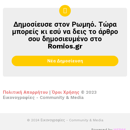
Δημοσίευσε στον Ρωμηό. Τώρα
ΔΗΜΟΣΊΕΥΣΕ
ΣΤΟΝ
μπορείς κι εσύ να δεις το άρθρο
ΡΩΜΗΌ
σου δημοσιευμένο στο
Romios.gr
Νέα Δημοσίευση
Πολιτική Απορρήτου
|
Όροι Χρήσης
© 2023
Εικονογραφίες - Community & Media
© 2024 Εικονογραφίες - Community & Media
Powered by
WEB66