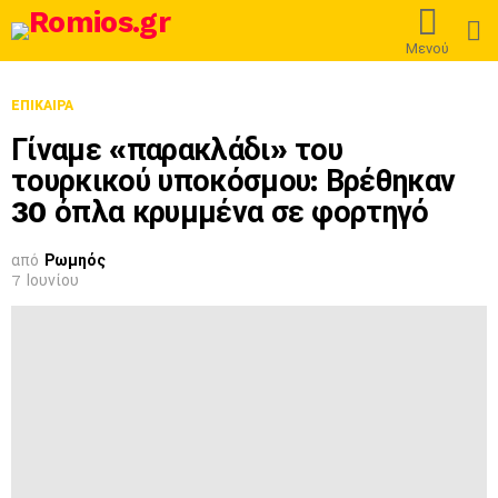
L
Μενού
ΕΠΊΚΑΙΡΑ
Γίναμε «παρακλάδι» του
τουρκικού υποκόσμου: Βρέθηκαν
30 όπλα κρυμμένα σε φορτηγό
από
Ρωμηός
7 Ιουνίου