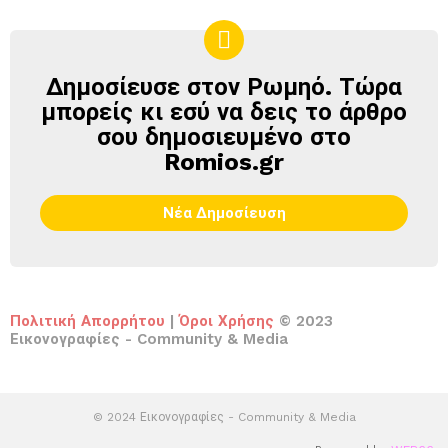
Δημοσίευσε στον Ρωμηό. Τώρα
ΔΗΜΟΣΊΕΥΣΕ
ΣΤΟΝ
μπορείς κι εσύ να δεις το άρθρο
ΡΩΜΗΌ
σου δημοσιευμένο στο
Romios.gr
Νέα Δημοσίευση
Πολιτική Απορρήτου
|
Όροι Χρήσης
© 2023
Εικονογραφίες - Community & Media
© 2024 Εικονογραφίες - Community & Media