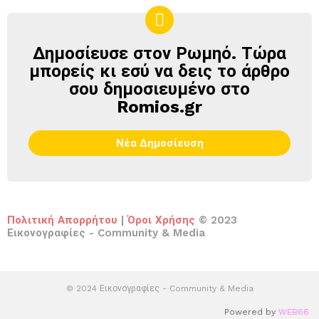
Δημοσίευσε στον Ρωμηό. Τώρα
ΔΗΜΟΣΊΕΥΣΕ
ΣΤΟΝ
μπορείς κι εσύ να δεις το άρθρο
ΡΩΜΗΌ
σου δημοσιευμένο στο
Romios.gr
Νέα Δημοσίευση
Πολιτική Απορρήτου
|
Όροι Χρήσης
© 2023
Εικονογραφίες - Community & Media
© 2024 Εικονογραφίες - Community & Media
Powered by
WEB66