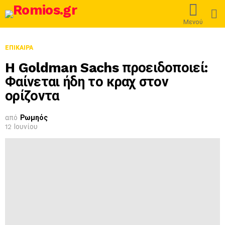
L
Μενού
ΕΠΊΚΑΙΡΑ
H Goldman Sachs προειδοποιεί:
Φαίνεται ήδη το κραχ στον
ορίζοντα
από
Ρωμηός
12 Ιουνίου