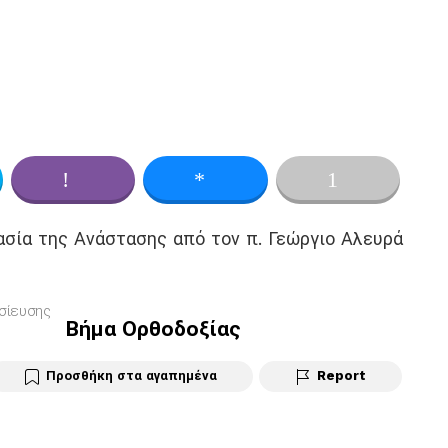
ok
er
Viber
Messenger
σία της Ανάστασης από τον π. Γεώργιο Αλευρά
σίευσης
Βήμα Ορθοδοξίας
Προσθήκη στα αγαπημένα
Report