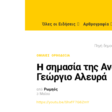
Όλες οι Ειδήσεις
Αρθρογραφία
Πηγή δημο
ΟΜΙΛΊΕΣ
ΟΡΘΟΔΟΞΊΑ
H σημασία της Αν
Γεώργιο Αλευρά
από
Ρωμηός
3 Μαΐου
https://youtu.be/ShxfF7G6ZmY