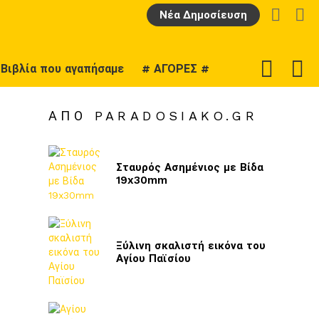
LOGIN
Α
Νέα Δημοσίευση
F
SWITCH
Βιβλία που αγαπήσαμε
# ΑΓΟΡΕΣ #
U
SKIN
ΑΠΌ PARADOSIAKO.GR
Σταυρός Ασημένιος με Βίδα
19x30mm
Ξύλινη σκαλιστή εικόνα του
Αγίου Παϊσίου