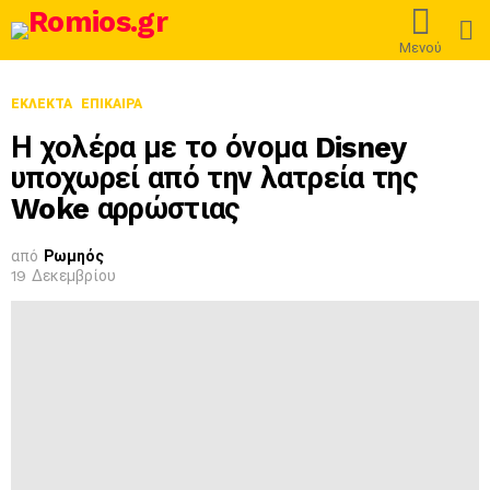
L
Μενού
ΕΚΛΕΚΤΆ
ΕΠΊΚΑΙΡΑ
Η χολέρα με το όνομα Disney
υποχωρεί από την λατρεία της
Woke αρρώστιας
από
Ρωμηός
19 Δεκεμβρίου