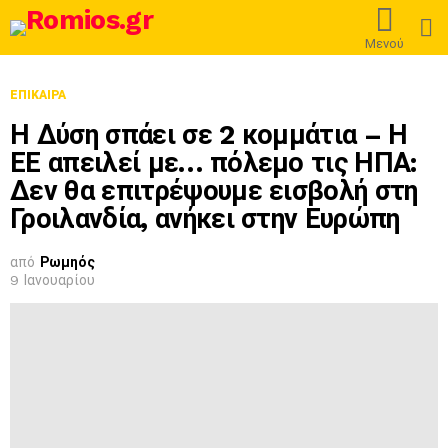
L
Μενού
ΕΠΊΚΑΙΡΑ
Η Δύση σπάει σε 2 κομμάτια – Η
ΕΕ απειλεί με… πόλεμο τις ΗΠΑ:
Δεν θα επιτρέψουμε εισβολή στη
Γροιλανδία, ανήκει στην Ευρώπη
από
Ρωμηός
9 Ιανουαρίου