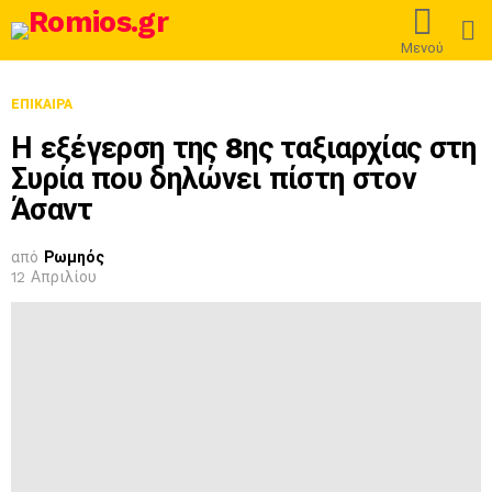
L
Μενού
ΕΠΊΚΑΙΡΑ
Η εξέγερση της 8ης ταξιαρχίας στη
Συρία που δηλώνει πίστη στον
Άσαντ
από
Ρωμηός
12 Απριλίου