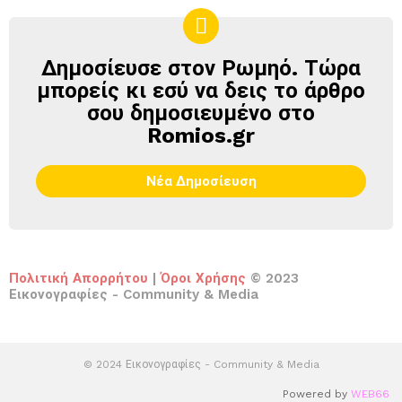
Δημοσίευσε στον Ρωμηό. Τώρα
ΔΗΜΟΣΊΕΥΣΕ
ΣΤΟΝ
μπορείς κι εσύ να δεις το άρθρο
ΡΩΜΗΌ
σου δημοσιευμένο στο
Romios.gr
Νέα Δημοσίευση
Πολιτική Απορρήτου
|
Όροι Χρήσης
© 2023
Εικονογραφίες - Community & Media
© 2024 Εικονογραφίες - Community & Media
Powered by
WEB66