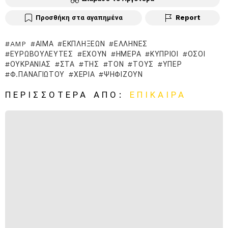
Προσθήκη στα αγαπημένα
Report
AMP
ΑΊΜΑ
ΕΚΠΛΉΞΕΩΝ
ΈΛΛΗΝΕΣ
ΕΥΡΩΒΟΥΛΕΥΤΈΣ
ΈΧΟΥΝ
ΗΜΈΡΑ
ΚΎΠΡΙΟΙ
ΌΣΟΙ
ΟΥΚΡΑΝΊΑΣ
ΣΤΑ
ΤΗΣ
ΤΟΝ
ΤΟΥΣ
ΥΠΈΡ
Φ.ΠΑΝΑΓΙΏΤΟΥ
ΧΈΡΙΑ
ΨΗΦΊΖΟΥΝ
ΠΕΡΙΣΣΌΤΕΡΑ ΑΠΌ:
ΕΠΊΚΑΙΡΑ