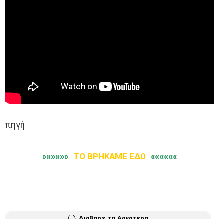
πηγή
»»»»»»
ΤΟ ΒΡΗΚΑΜΕ ΕΔΩ
««««««
Διάβασε το Αργότερα