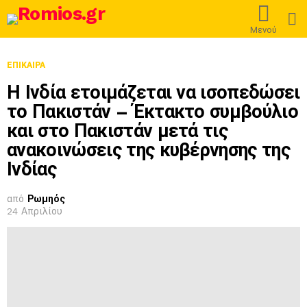
L
Μενού
ΕΠΊΚΑΙΡΑ
Η Ινδία ετοιμάζεται να ισοπεδώσει
το Πακιστάν – Έκτακτο συμβούλιο
και στο Πακιστάν μετά τις
ανακοινώσεις της κυβέρνησης της
Ινδίας
από
Ρωμηός
24 Απριλίου