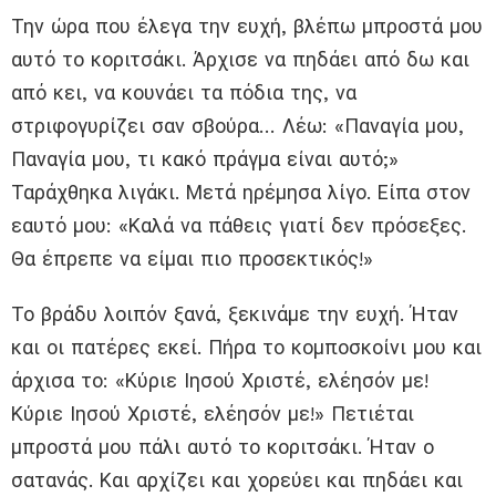
Την ώρα που έλεγα την ευχή, βλέπω μπροστά μου
αυτό το κοριτσάκι. Άρχισε να πηδάει από δω και
από κει, να κουνάει τα πόδια της, να
στριφογυρίζει σαν σβούρα… Λέω: «Παναγία μου,
Παναγία μου, τι κακό πράγμα είναι αυτό;»
Ταράχθηκα λιγάκι. Μετά ηρέμησα λίγο. Είπα στον
εαυτό μου: «Καλά να πάθεις γιατί δεν πρόσεξες.
Θα έπρεπε να είμαι πιο προσεκτικός!»
Το βράδυ λοιπόν ξανά, ξεκινάμε την ευχή. Ήταν
και οι πατέρες εκεί. Πήρα το κομποσκοίνι μου και
άρχισα το: «Κύριε Ιησού Χριστέ, ελέησόν με!
Κύριε Ιησού Χριστέ, ελέησόν με!» Πετιέται
μπροστά μου πάλι αυτό το κοριτσάκι. Ήταν ο
σατανάς. Και αρχίζει και χορεύει και πηδάει και