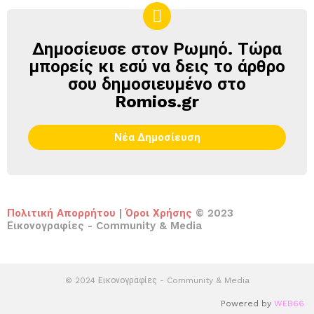
Δημοσίευσε στον Ρωμηό. Τώρα
ΔΗΜΟΣΊΕΥΣΕ
ΣΤΟΝ
μπορείς κι εσύ να δεις το άρθρο
ΡΩΜΗΌ
σου δημοσιευμένο στο
Romios.gr
Νέα Δημοσίευση
Πολιτική Απορρήτου
|
Όροι Χρήσης
© 2023
Εικονογραφίες - Community & Media
© 2024 Εικονογραφίες - Community & Media
Powered by
WEB66