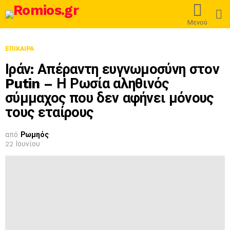
L
Μενού
ΕΠΊΚΑΙΡΑ
Ιράν: Απέραντη ευγνωμοσύνη στον
Putin – Η Ρωσία αληθινός
σύμμαχος που δεν αφήνει μόνους
τους εταίρους
από
Ρωμηός
22 Ιουνίου