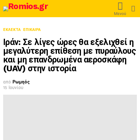
L
Μενού
ΕΚΛΕΚΤΆ
ΕΠΊΚΑΙΡΑ
Ιράν: Σε λίγες ώρες θα εξελιχθεί η
μεγαλύτερη επίθεση με πυραύλους
και μη επανδρωμένα αεροσκάφη
(UAV) στην ιστορία
από
Ρωμηός
15 Ιουνίου