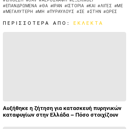
EΠΊΘΕΣΗ
UAV
ΑΕΡΟΣΚΆΦΗ
ΕΞΕΛΙΧΘΕΊ
ΕΠΑΝΔΡΩΜΈΝΑ
ΘΑ
ΙΡΆΝ
ΙΣΤΟΡΊΑ
ΚΑΙ
ΛΊΓΕΣ
ΜΕ
ΜΕΓΑΛΎΤΕΡΗ
ΜΗ
ΠΥΡΑΎΛΟΥΣ
ΣΕ
ΣΤΗΝ
ΏΡΕΣ
ΠΕΡΙΣΣΌΤΕΡΑ ΑΠΌ:
ΕΚΛΕΚΤΆ
Αυξήθηκε η ζήτηση για κατασκευή πυρηνικών
καταφυγίων στην Ελλάδα – Πόσο στοιχίζουν