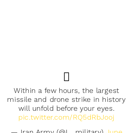
Within a few hours, the largest
missile and drone strike in history
will unfold before your eyes.
pic.twitter.com/RQ5dRbJooj
— Iran Army (@I__military)
June