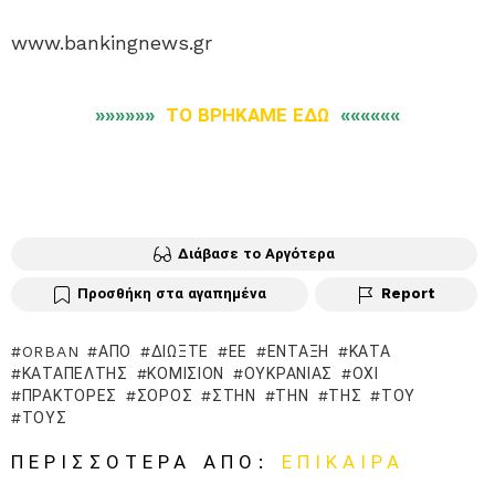
www.bankingnews.gr
»»»»»»
ΤΟ ΒΡΗΚΑΜΕ ΕΔΩ
««««««
Διάβασε το Αργότερα
Προσθήκη στα αγαπημένα
Report
ORBAN
ΑΠΌ
ΔΙΏΞΤΕ
ΕΕ
ΈΝΤΑΞΗ
ΚΑΤΆ
ΚΑΤΑΠΈΛΤΗΣ
ΚΟΜΙΣΙΌΝ
ΟΥΚΡΑΝΊΑΣ
ΟΧΙ
ΠΡΆΚΤΟΡΕΣ
ΣΌΡΟΣ
ΣΤΗΝ
ΤΗΝ
ΤΗΣ
ΤΟΥ
ΤΟΥΣ
ΠΕΡΙΣΣΌΤΕΡΑ ΑΠΌ:
ΕΠΊΚΑΙΡΑ