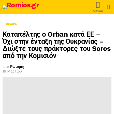
L
Μενού
ΕΠΊΚΑΙΡΑ
Καταπέλτης ο Orban κατά ΕΕ –
Όχι στην ένταξη της Ουκρανίας –
Διώξτε τους πράκτορες του Soros
από την Κομισιόν
από
Ρωμηός
16 Μαρτίου