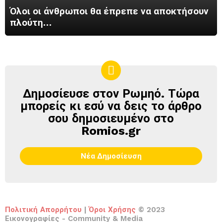
Όλοι οι άνθρωποι θα έπρεπε να αποκτήσουν
πλούτη…
Δημοσίευσε στον Ρωμηό. Τώρα
ΔΗΜΟΣΊΕΥΣΕ
ΣΤΟΝ
μπορείς κι εσύ να δεις το άρθρο
ΡΩΜΗΌ
σου δημοσιευμένο στο
Romios.gr
Νέα Δημοσίευση
Πολιτική Απορρήτου
|
Όροι Χρήσης
© 2023
Εικονογραφίες - Community & Media