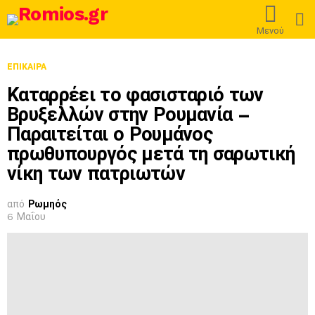
L
Μενού
ΕΠΊΚΑΙΡΑ
Καταρρέει το φασισταριό των
Βρυξελλών στην Ρουμανία –
Παραιτείται ο Ρουμάνος
πρωθυπουργός μετά τη σαρωτική
νίκη των πατριωτών
από
Ρωμηός
6 Μαΐου