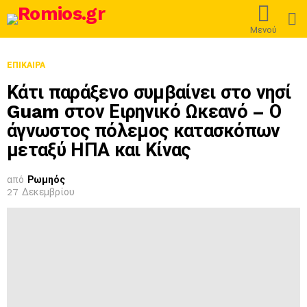
L
Μενού
ΕΠΊΚΑΙΡΑ
Κάτι παράξενο συμβαίνει στο νησί
Guam στον Ειρηνικό Ωκεανό – Ο
άγνωστος πόλεμος κατασκόπων
μεταξύ ΗΠΑ και Κίνας
από
Ρωμηός
27 Δεκεμβρίου