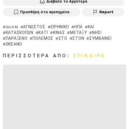
Διάβασε το Αργότερα
Προσθήκη στα αγαπημένα
Report
GUAM
ΆΓΝΩΣΤΟΣ
ΕΙΡΗΝΙΚΌ
ΗΠΑ
ΚΑΙ
ΚΑΤΑΣΚΌΠΩΝ
ΚΆΤΙ
ΚΊΝΑΣ
ΜΕΤΑΞΎ
ΝΗΣΊ
ΠΑΡΆΞΕΝΟ
ΠΌΛΕΜΟΣ
ΣΤΟ
ΣΤΟΝ
ΣΥΜΒΑΊΝΕΙ
ΩΚΕΑΝΌ
ΠΕΡΙΣΣΌΤΕΡΑ ΑΠΌ:
ΕΠΊΚΑΙΡΑ