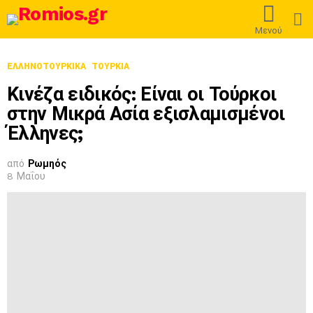
L
Μενού
ΕΛΛΗΝΟΤΟΥΡΚΙΚΆ
ΤΟΥΡΚΊΑ
Κινέζα ειδικός: Είναι οι Τούρκοι
στην Μικρά Ασία εξισλαμισμένοι
Έλληνες;
από
Ρωμηός
8 Μαΐου