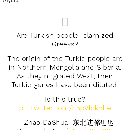
Αιγαίο.
Are Turkish people Islamized
Greeks?
The origin of the Turkic people are
in Northern Mongolia and Siberia.
As they migrated West, their
Turkic genes have been diluted.
Is this true?
pic.twitter.com/h5pVlbkhbe
— Zhao DaShuai 东北进修🇨🇳