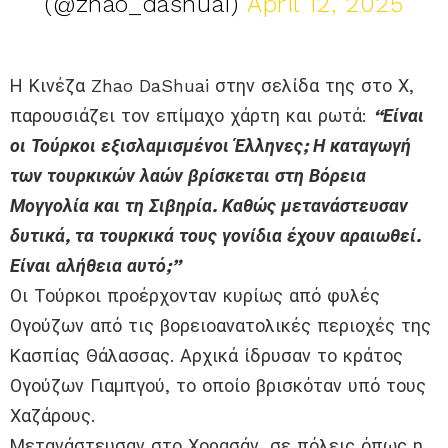
(@zhao_dashuai)
April 12, 2025
Η Κινέζα Zhao DaShuai στην σελίδα της στο Χ,
παρουσιάζει τον επίμαχο χάρτη και ρωτά:
“Είναι
οι Τούρκοι εξισλαμισμένοι Έλληνες; Η καταγωγή
των τουρκικών λαών βρίσκεται στη Βόρεια
Μογγολία και τη Σιβηρία. Καθώς μετανάστευσαν
δυτικά, τα τουρκικά τους γονίδια έχουν αραιωθεί.
Είναι αλήθεια αυτό;”
Οι Τούρκοι προέρχονταν κυρίως από φυλές
Ογούζων από τις βορειοανατολικές περιοχές της
Κασπίας Θάλασσας. Αρχικά ίδρυσαν το κράτος
Ογούζων Γιαμπγού, το οποίο βρισκόταν υπό τους
Χαζάρους.
Μετανάστευσαν στο Χορασάν, σε πόλεις όπως η