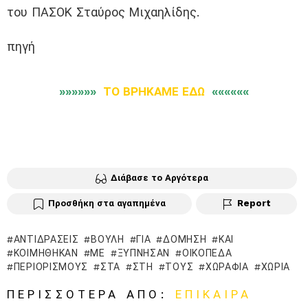
του ΠΑΣΟΚ Σταύρος Μιχαηλίδης.
πηγή
»»»»»»
ΤΟ ΒΡΗΚΑΜΕ ΕΔΩ
««««««
Διάβασε το Αργότερα
Προσθήκη στα αγαπημένα
Report
ΑΝΤΙΔΡΆΣΕΙΣ
ΒΟΥΛΉ
ΓΙΑ
ΔΌΜΗΣΗ
ΚΑΙ
ΚΟΙΜΉΘΗΚΑΝ
ΜΕ
ΞΎΠΝΗΣΑΝ
ΟΙΚΌΠΕΔΑ
ΠΕΡΙΟΡΙΣΜΟΎΣ
ΣΤΑ
ΣΤΗ
ΤΟΥΣ
ΧΩΡΆΦΙΑ
ΧΩΡΙΆ
ΠΕΡΙΣΣΌΤΕΡΑ ΑΠΌ:
ΕΠΊΚΑΙΡΑ