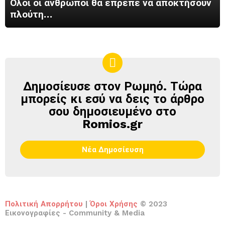
Όλοι οι άνθρωποι θα έπρεπε να αποκτήσουν
πλούτη…
Δημοσίευσε στον Ρωμηό. Τώρα
ΔΗΜΟΣΊΕΥΣΕ
ΣΤΟΝ
μπορείς κι εσύ να δεις το άρθρο
ΡΩΜΗΌ
σου δημοσιευμένο στο
Romios.gr
Νέα Δημοσίευση
Πολιτική Απορρήτου
|
Όροι Χρήσης
© 2023
Εικονογραφίες - Community & Media