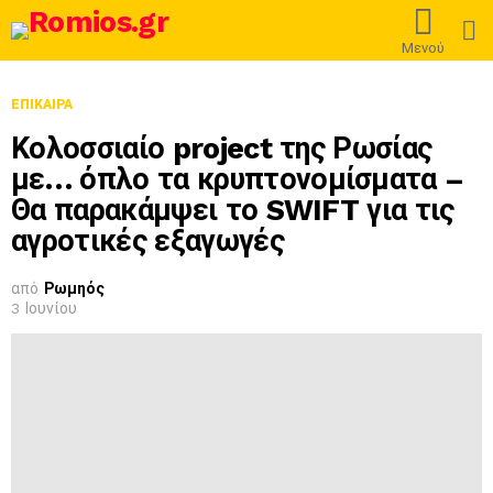
L
Μενού
ΕΠΊΚΑΙΡΑ
Κολοσσιαίο project της Ρωσίας
με… όπλο τα κρυπτονομίσματα –
Θα παρακάμψει το SWIFT για τις
αγροτικές εξαγωγές
από
Ρωμηός
3 Ιουνίου